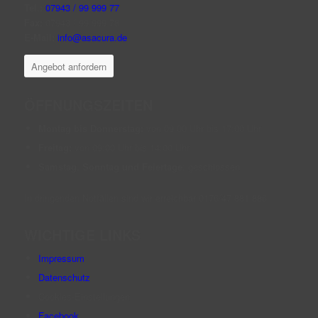
Tel.:
07943 / 99 999 77
Fax:
07943 / 99 999 78
E-Mail:
info@asacura.de
Angebot anfordern
ÖFFNUNGSZEITEN
Montag bis Donnerstag:
von 09:00 Uhr bis 17:00 Uhr
Freitag:
von 09:00 Uhr bis 14:00 Uhr
Samstag, Sonntag und Feiertage
: geschlossen
In dringenden Notfällen sind wir erreichbar 0176/47 881 886
WICHTIGE LINKS
Impressum
Datenschutz
Cookies-Einstellungen
Facebook