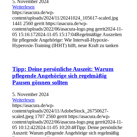
5. November 2024
Weiterlesen
https://asacura.de/wp-
content/uploads/2024/11/20241024_105617-scaled.jpg
1441
2560
gerrit
https://asacura.de/wp-
content/uploads/2022/06/asacura-logo.png
gerrit
2024-11-
05 15:16:17
2024-11-05 15:17:04
Regelmäßige Auszeiten
für pflegende Angehörige: Wie Intervall-Hypoxie-
Hyperoxie-Training (IHHT) hilft, neue Kraft zu tanken
Tipp: Deine persönliche Auszeit: Warum
pflegende Angehörige sich regelmäßig
Pausen gönnen sollten
5. November 2024
Weiterlesen
https://asacura.de/wp-
content/uploads/2024/11/AdobeStock_26750627-
scaled.jpeg
1707
2560
gerrit
https://asacura.de/wp-
content/uploads/2022/06/asacura-logo.png
gerrit
2024-11-
05 10:12:42
2024-11-05 10:20:48
Tipp: Deine persönliche
Auszeit: Warum pflegende Angehörige sich regelmäßig