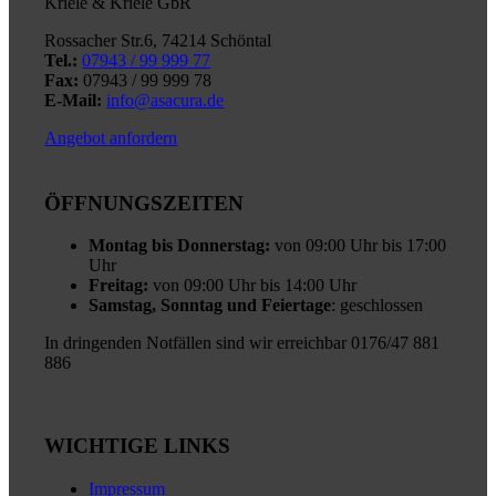
Kriele & Kriele GbR
Rossacher Str.6, 74214 Schöntal
Tel.:
07943 / 99 999 77
Fax:
07943 / 99 999 78
E-Mail:
info@asacura.de
Angebot anfordern
ÖFFNUNGSZEITEN
Montag bis Donnerstag:
von 09:00 Uhr bis 17:00
Uhr
Freitag:
von 09:00 Uhr bis 14:00 Uhr
Samstag, Sonntag und Feiertage
: geschlossen
In dringenden Notfällen sind wir erreichbar 0176/47 881
886
WICHTIGE LINKS
Impressum