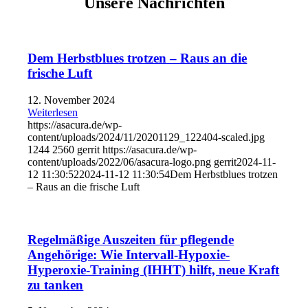
Unsere Nachrichten
Dem Herbstblues trotzen – Raus an die
frische Luft
12. November 2024
Weiterlesen
https://asacura.de/wp-
content/uploads/2024/11/20201129_122404-scaled.jpg
1244
2560
gerrit
https://asacura.de/wp-
content/uploads/2022/06/asacura-logo.png
gerrit
2024-11-
12 11:30:52
2024-11-12 11:30:54
Dem Herbstblues trotzen
– Raus an die frische Luft
Regelmäßige Auszeiten für pflegende
Angehörige: Wie Intervall-Hypoxie-
Hyperoxie-Training (IHHT) hilft, neue Kraft
zu tanken