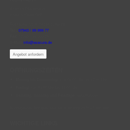
Asacura Pflegedienst
Kriele & Kriele GbR
Rossacher Str.6, 74214 Schöntal
Tel.:
07943 / 99 999 77
Fax:
07943 / 99 999 78
E-Mail:
info@asacura.de
Angebot anfordern
ÖFFNUNGSZEITEN
Montag bis Donnerstag:
von 09:00 Uhr bis 17:00 Uhr
Freitag:
von 09:00 Uhr bis 14:00 Uhr
Samstag, Sonntag und Feiertage
: geschlossen
In dringenden Notfällen sind wir erreichbar 0176/47 881 886
WICHTIGE LINKS